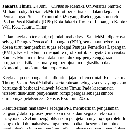
Jakarta Timur,
24 Juni – Civitas akademika Universitas Saintek
Muhammadiyah (SaintekMu) turut berpartisipasi dalam kegiatan
Pencanangan Sensus Ekonomi 2026 yang diselenggarakan oleh
Badan Pusat Statistik (BPS) Kota Jakarta Timur di Lapangan Kantor
Wali Kota Jakarta Timur.
Dalam kegiatan tersebut, sejumlah mahasiswa SaintekMu dipercaya
sebagai Petugas Pencacah Lapangan (PPL), sementara beberapa
dosen turut mengemban tugas sebagai Petugas Pemeriksa Lapangan
(PML). Keterlibatan ini menjadi wujud kontribusi nyata Universitas
Saintek Muhammadiyah dalam mendukung penyelenggaraan
program statistik nasional yang bertujuan menghasilkan data
ekonomi yang akurat dan terpercaya.
Kegiatan pencanangan dihadiri oleh jajaran Pemerintah Kota Jakarta
Timur, Badan Pusat Statistik, serta ratusan petugas sensus yang akan
bertugas di berbagai wilayah Jakarta Timur. Pada kesempatan
tersebut dilakukan penyematan rompi petugas sebagai simbol
dimulainya pelaksanaan Sensus Ekonomi 2026.
Keikutsertaan mahasiswa sebagai PPL memberikan pengalaman
langsung dalam proses pendataan usaha dan kegiatan ekonomi
masyarakat. Selain mengaplikasikan pengetahuan yang diperoleh di
bangku kuliah, mahasiswa juga mendapatkan kesempatan untuk
meningkatkan kemampuan komunikasi, observasi, serta pengelolaan