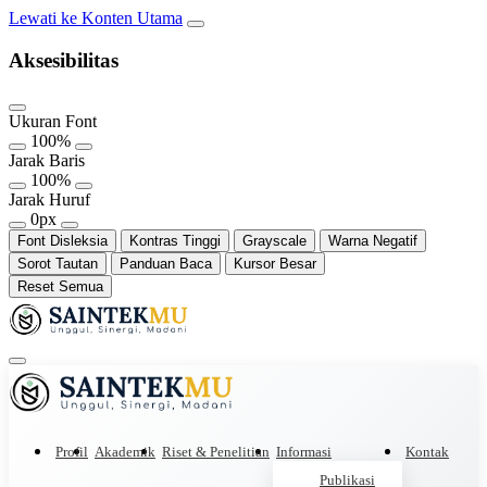
Lewati ke Konten Utama
Aksesibilitas
Ukuran Font
100%
Jarak Baris
100%
Jarak Huruf
0px
Font Disleksia
Kontras Tinggi
Grayscale
Warna Negatif
Sorot Tautan
Panduan Baca
Kursor Besar
Reset Semua
Profil
Akademik
Riset & Penelitian
Informasi
Kontak
Publikasi