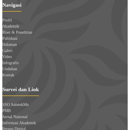
Navigasi
Profil
Akademik
Riset & Penelitian
Publikasi
Halaman
Galeri
Video
Infografis
Unduhan
Kontak
Survei dan Link
SSO SaintekMu
PMB
Jurnal Nasional
Informasi Akademik
Perpus Digital