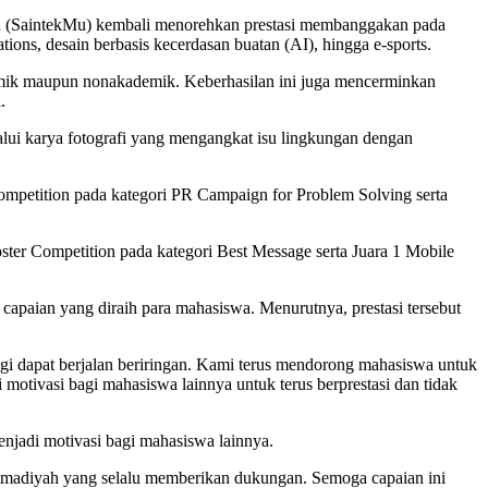
ah (SaintekMu) kembali menorehkan prestasi membanggakan pada
ons, desain berbasis kecerdasan buatan (AI), hingga e-sports.
emik maupun nonakademik. Keberhasilan ini juga mencerminkan
.
lui karya fotografi yang mengangkat isu lingkungan dengan
Competition pada kategori PR Campaign for Problem Solving serta
oster Competition pada kategori Best Message serta Juara 1 Mobile
paian yang diraih para mahasiswa. Menurutnya, prestasi tersebut
i dapat berjalan beriringan. Kami terus mendorong mahasiswa untuk
otivasi bagi mahasiswa lainnya untuk terus berprestasi dan tidak
menjadi motivasi bagi mahasiswa lainnya.
ammadiyah yang selalu memberikan dukungan. Semoga capaian ini