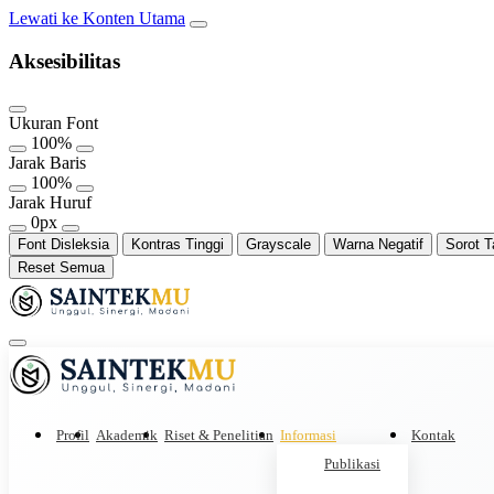
Lewati ke Konten Utama
Aksesibilitas
Ukuran Font
100%
Jarak Baris
100%
Jarak Huruf
0px
Font Disleksia
Kontras Tinggi
Grayscale
Warna Negatif
Sorot T
Reset Semua
Profil
Akademik
Riset & Penelitian
Informasi
Kontak
Publikasi