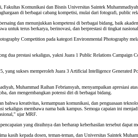
si, Fakultas Komunikasi dan Bisnis Universitas Saintek Muhammadiy
aan di berbagai cabang kompetisi, mulai dari fotografi, public relati
bersaing dan menunjukkan kompetensi di berbagai bidang, baik akad
ntuk terus berkarya, berinovasi, dan berprestasi di tingkat nasional
hotography Competition pada kategori Environmental Photography mela
rong dua prestasi sekaligus, yakni Juara 1 Public Relations Campaign 
5, yang sukses memperoleh Juara 3 Artificial Intelligence Generated P
diyah, Muhammad Raihan Febriansyah, menyampaikan apresiasi atas ca
coba, dan mengembangkan potensi diri di berbagai bidang.
n bahwa kreativitas, kemampuan komunikasi, dan penguasaan teknolog
si sekaligus membawa nama baik kampus. Semoga capaian ini menjadi m
asional," ujar MRF.
as pencapaian yang diraihnya dan berharap keberhasilan tersebut dapat 
Terima kasih kepada dosen, teman-teman, dan Universitas Saintek Muh