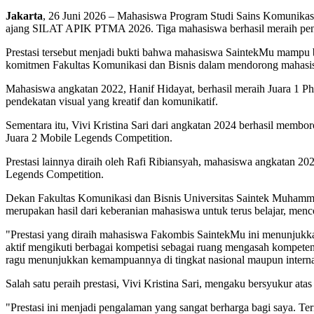
Jakarta
, 26 Juni 2026 – Mahasiswa Program Studi Sains Komunika
ajang SILAT APIK PTMA 2026. Tiga mahasiswa berhasil meraih pengharg
Prestasi tersebut menjadi bukti bahwa mahasiswa SaintekMu mampu 
komitmen Fakultas Komunikasi dan Bisnis dalam mendorong mahasiswa u
Mahasiswa angkatan 2022, Hanif Hidayat, berhasil meraih Juara 1 P
pendekatan visual yang kreatif dan komunikatif.
Sementara itu, Vivi Kristina Sari dari angkatan 2024 berhasil membo
Juara 2 Mobile Legends Competition.
Prestasi lainnya diraih oleh Rafi Ribiansyah, mahasiswa angkatan 202
Legends Competition.
Dekan Fakultas Komunikasi dan Bisnis Universitas Saintek Muhamma
merupakan hasil dari keberanian mahasiswa untuk terus belajar, men
"Prestasi yang diraih mahasiswa Fakombis SaintekMu ini menunjukka
aktif mengikuti berbagai kompetisi sebagai ruang mengasah kompeten
ragu menunjukkan kemampuannya di tingkat nasional maupun intern
Salah satu peraih prestasi, Vivi Kristina Sari, mengaku bersyukur at
"Prestasi ini menjadi pengalaman yang sangat berharga bagi saya. 