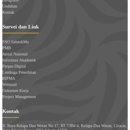
Infografis
Unduhan
Kontak
Survei dan Link
SSO SaintekMu
PMB
Jurnal Nasional
Informasi Akademik
Perpus Digital
Lembaga Penerbitan
RIPMA
Webmail
Dokumen Kerja
Project Management
Kontak
Jl. Raya Kelapa Dua Wetan No.17, RT.7/RW.4, Kelapa Dua Wetan, Ciracas,