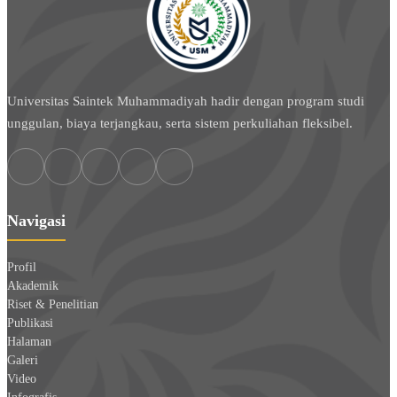
Universitas Saintek Muhammadiyah hadir dengan program studi
unggulan, biaya terjangkau, serta sistem perkuliahan fleksibel.
Navigasi
Profil
Akademik
Riset & Penelitian
Publikasi
Halaman
Galeri
Video