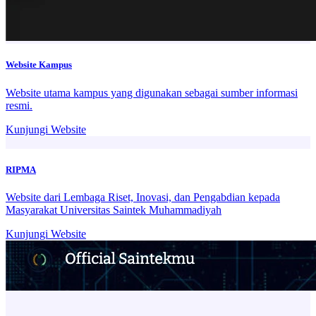
Website Kampus
Website utama kampus yang digunakan sebagai sumber informasi
resmi.
Kunjungi Website
RIPMA
Website dari Lembaga Riset, Inovasi, dan Pengabdian kepada
Masyarakat Universitas Saintek Muhammadiyah
Kunjungi Website