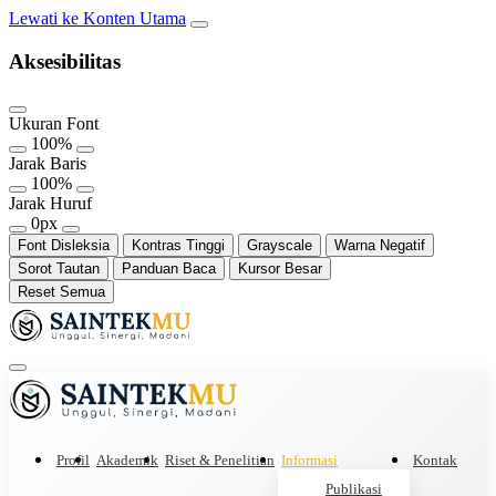
Lewati ke Konten Utama
Aksesibilitas
Ukuran Font
100%
Jarak Baris
100%
Jarak Huruf
0px
Font Disleksia
Kontras Tinggi
Grayscale
Warna Negatif
Sorot Tautan
Panduan Baca
Kursor Besar
Reset Semua
Profil
Akademik
Riset & Penelitian
Informasi
Kontak
Publikasi