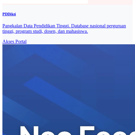
PDDikti
Pangkalan Data Pendidikan Tinggi. Database nasional perguruan
tinggi, program studi, dosen, dan mahasiswa.
Akses Portal