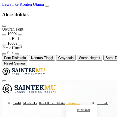
Lewati ke Konten Utama
Aksesibilitas
Ukuran Font
100%
Jarak Baris
100%
Jarak Huruf
0px
Font Disleksia
Kontras Tinggi
Grayscale
Warna Negatif
Sorot T
Reset Semua
Profil
Akademik
Riset & Penelitian
Informasi
Kontak
Publikasi