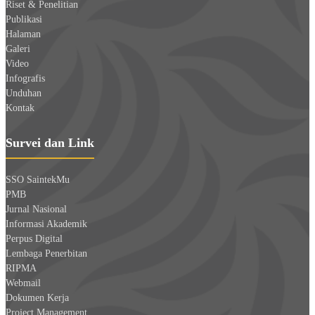
Riset & Penelitian
Publikasi
Halaman
Galeri
Video
Infografis
Unduhan
Kontak
Survei dan Link
SSO SaintekMu
PMB
Jurnal Nasional
Informasi Akademik
Perpus Digital
Lembaga Penerbitan
RIPMA
Webmail
Dokumen Kerja
Project Management