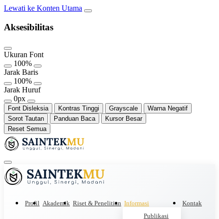
Lewati ke Konten Utama
Aksesibilitas
Ukuran Font
100%
Jarak Baris
100%
Jarak Huruf
0px
Font Disleksia
Kontras Tinggi
Grayscale
Warna Negatif
Sorot Tautan
Panduan Baca
Kursor Besar
Reset Semua
Profil
Akademik
Riset & Penelitian
Informasi
Kontak
Publikasi