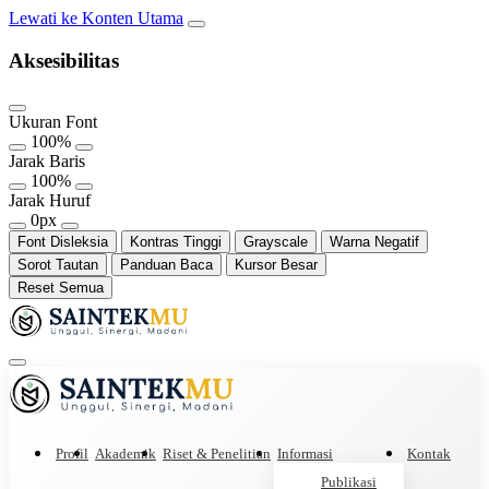
Lewati ke Konten Utama
Aksesibilitas
Ukuran Font
100%
Jarak Baris
100%
Jarak Huruf
0px
Font Disleksia
Kontras Tinggi
Grayscale
Warna Negatif
Sorot Tautan
Panduan Baca
Kursor Besar
Reset Semua
Profil
Akademik
Riset & Penelitian
Informasi
Kontak
Publikasi