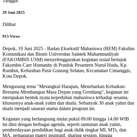
Tanggal
29 Juni 2025
Dilihat
915 Views
Depok, 19 Juni 2025 - Badan Eksekutif Mahasiswa (BEM) Fakultas
Komunikasi dan Bisnis Universitas Saintek Muhammadiyah
(FAKOMBIS USM) menyelenggarakan kegiatan sosial bertajuk
Fakombis Care Humanity di Pondok Pesantren Nurul Huda, Kp.
Rumbut, Kelurahan Pasir Gunung Selatan, Kecamatan Cimanggis,
Kota Depok.
Mengusung tema "Merangkul Harapan, Menebarkan Kebaikan:
Bersama Membangun Masa Depan yang Gemilang", kegiatan ini
merupakan bentuk nyata kepedulian mahasiswa terhadap sesama,
khususnya anak-anak yatim dan duafa. Sebanyak 30 anak yatim dan
duafa menjadi sasaran utama dalam program ini.
Kegiatan yang berlangsung mulai pukul 09.00 hingga 14.00 WIB
ini diisi dengan berbagai agenda, seperti santunan anak yatim,
pemberdayaan pendidikan bagi anak didik tingkat MI, MTs, dan
MA, pemaparan materi inspiratif, sharing session, hingga