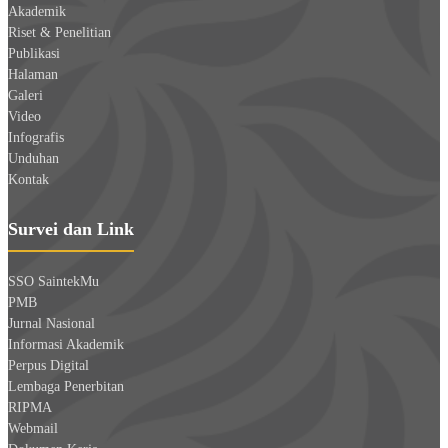
Akademik
Riset & Penelitian
Publikasi
Halaman
Galeri
Video
Infografis
Unduhan
Kontak
Survei dan Link
SSO SaintekMu
PMB
Jurnal Nasional
Informasi Akademik
Perpus Digital
Lembaga Penerbitan
RIPMA
Webmail