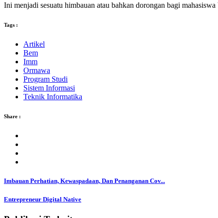
Ini menjadi sesuatu himbauan atau bahkan dorongan bagi mahasisw
Tags :
Artikel
Bem
Imm
Ormawa
Program Studi
Sistem Informasi
Teknik Informatika
Share :
Imbauan Perhatian, Kewaspadaan, Dan Penanganan Cov...
Entrepreneur Digital Native