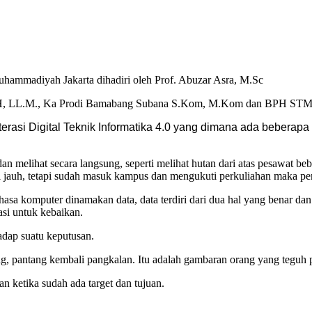
mmadiyah Jakarta dihadiri oleh Prof. Abuzar Asra, M.Sc
, S.H, LL.M., Ka Prodi Bamabang Subana S.Kom, M.Kom dan BPH ST
si Digital Teknik Informatika 4.0 yang dimana ada beberapa p
an melihat secara langsung, seperti melihat hutan dari atas pesawat b
ri jauh, tetapi sudah masuk kampus dan mengukuti perkuliahan maka pe
hasa komputer dinamakan data, data terdiri dari dua hal yang benar da
asi untuk kebaikan.
adap suatu keputusan.
ang, pantang kembali pangkalan. Itu adalah gambaran orang yang teguh p
an ketika sudah ada target dan tujuan.