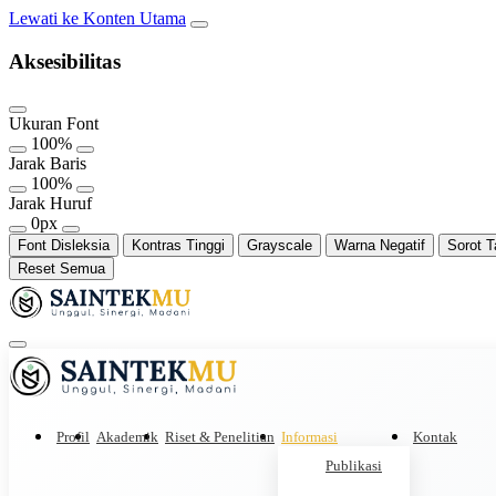
Lewati ke Konten Utama
Aksesibilitas
Ukuran Font
100%
Jarak Baris
100%
Jarak Huruf
0px
Font Disleksia
Kontras Tinggi
Grayscale
Warna Negatif
Sorot T
Reset Semua
Profil
Akademik
Riset & Penelitian
Informasi
Kontak
Publikasi