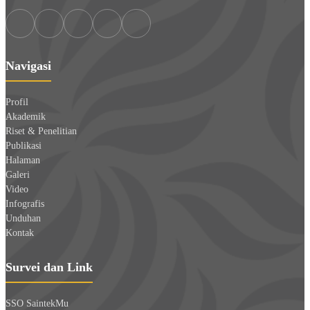
Navigasi
Profil
Akademik
Riset & Penelitian
Publikasi
Halaman
Galeri
Video
Infografis
Unduhan
Kontak
Survei dan Link
SSO SaintekMu