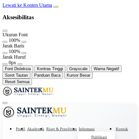
Lewati ke Konten Utama
Aksesibilitas
Ukuran Font
100%
Jarak Baris
100%
Jarak Huruf
0px
Font Disleksia
Kontras Tinggi
Grayscale
Warna Negatif
Sorot Tautan
Panduan Baca
Kursor Besar
Reset Semua
Profil
Akademik
Riset & Penelitian
Informasi
Kontak
Publikasi