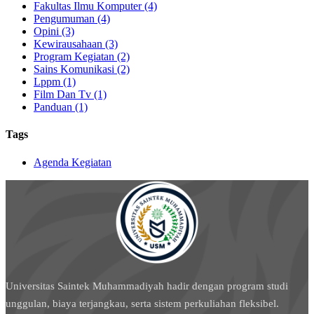
Fakultas Ilmu Komputer (4)
Pengumuman (4)
Opini (3)
Kewirausahaan (3)
Program Kegiatan (2)
Sains Komunikasi (2)
Lppm (1)
Film Dan Tv (1)
Panduan (1)
Tags
Agenda Kegiatan
Universitas Saintek Muhammadiyah hadir dengan program studi
unggulan, biaya terjangkau, serta sistem perkuliahan fleksibel.