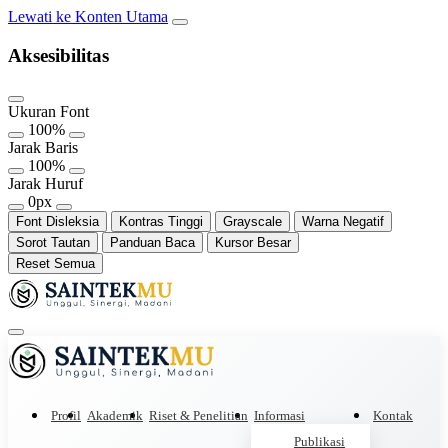
Lewati ke Konten Utama
Aksesibilitas
Ukuran Font
100%
Jarak Baris
100%
Jarak Huruf
0px
Font Disleksia
Kontras Tinggi
Grayscale
Warna Negatif
Sorot Tautan
Panduan Baca
Kursor Besar
Reset Semua
Profil
Akademik
Riset & Penelitian
Informasi
Kontak
Publikasi