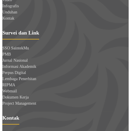
Infografis
Unduhan
Kontak
Survei dan Link
SSO SaintekMu
PMB
Jurnal Nasional
Informasi Akademik
Perpus Digital
Lembaga Penerbitan
RIPMA
Webmail
Dokumen Kerja
Project Management
Kontak