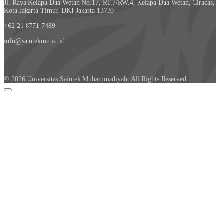
Jl. Raya Kelapa Dua Wetan No.17, RT.7/RW.4, Kelapa Dua Wetan, Ciracas,
Kota Jakarta Timur, DKI Jakarta 13730
+62 21 8771 7489
info@saintekmu.ac.id
© 2026 Universitas Saintek Muhammadiyah. All Rights Reserved.