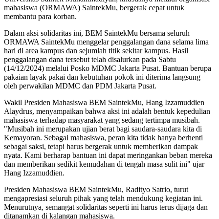
mahasiswa (ORMAWA) SaintekMu, bergerak cepat untuk
membantu para korban.
Dalam aksi solidaritas ini, BEM SaintekMu bersama seluruh
ORMAWA SaintekMu menggelar penggalangan dana selama lima
hari di area kampus dan sejumlah titik sekitar kampus. Hasil
penggalangan dana tersebut telah disalurkan pada Sabtu
(14/12/2024) melalui Posko MDMC Jakarta Pusat. Bantuan berupa
pakaian layak pakai dan kebutuhan pokok ini diterima langsung
oleh perwakilan MDMC dan PDM Jakarta Pusat.
Wakil Presiden Mahasiswa BEM SaintekMu, Hang Izzamuddien
Alaydrus, menyampaikan bahwa aksi ini adalah bentuk kepedulian
mahasiswa terhadap masyarakat yang sedang tertimpa musibah.
"Musibah ini merupakan ujian berat bagi saudara-saudara kita di
Kemayoran. Sebagai mahasiswa, peran kita tidak hanya berhenti
sebagai saksi, tetapi harus bergerak untuk memberikan dampak
nyata. Kami berharap bantuan ini dapat meringankan beban mereka
dan memberikan sedikit kemudahan di tengah masa sulit ini" ujar
Hang Izzamuddien.
Presiden Mahasiswa BEM SaintekMu, Radityo Satrio, turut
mengapresiasi seluruh pihak yang telah mendukung kegiatan ini.
Menurutnya, semangat solidaritas seperti ini harus terus dijaga dan
ditanamkan di kalangan mahasiswa.