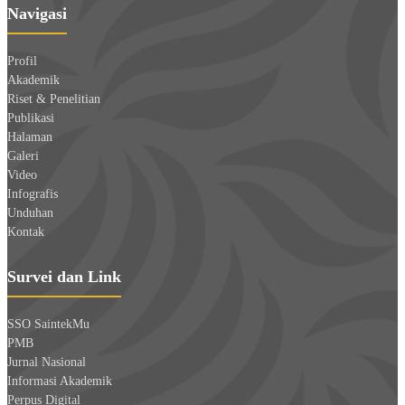
Navigasi
Profil
Akademik
Riset & Penelitian
Publikasi
Halaman
Galeri
Video
Infografis
Unduhan
Kontak
Survei dan Link
SSO SaintekMu
PMB
Jurnal Nasional
Informasi Akademik
Perpus Digital