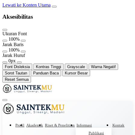
Lewati ke Konten Utama
Aksesibilitas
Ukuran Font
100%
Jarak Baris
100%
Jarak Huruf
0px
Font Disleksia
Kontras Tinggi
Grayscale
Warna Negatif
Sorot Tautan
Panduan Baca
Kursor Besar
Reset Semua
Profil
Akademik
Riset & Penelitian
Informasi
Kontak
Publikasi