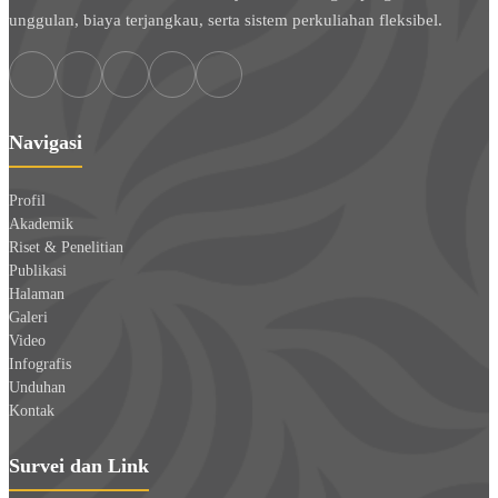
unggulan, biaya terjangkau, serta sistem perkuliahan fleksibel.
Navigasi
Profil
Akademik
Riset & Penelitian
Publikasi
Halaman
Galeri
Video
Infografis
Unduhan
Kontak
Survei dan Link