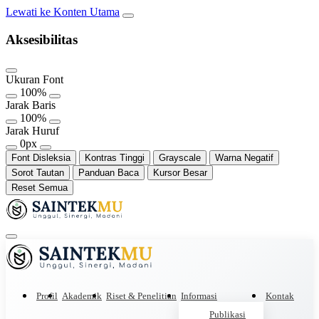
Lewati ke Konten Utama
Aksesibilitas
Ukuran Font
100%
Jarak Baris
100%
Jarak Huruf
0px
Font Disleksia
Kontras Tinggi
Grayscale
Warna Negatif
Sorot Tautan
Panduan Baca
Kursor Besar
Reset Semua
Profil
Akademik
Riset & Penelitian
Informasi
Kontak
Publikasi