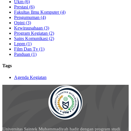
Ukm (6)
Prestasi (6)
Fakultas Ilmu Komputer (4)
Pengumuman (4)
Opini (3)
Kewirausahaan (3)
Program Kegiatan (2)
Sains Komunikasi (2)
Lppm (1)
Film Dan Tv (1)
Panduan (1)
Tags
Agenda Kegiatan
Universitas Saintek Muhammadiyah hadir dengan program studi