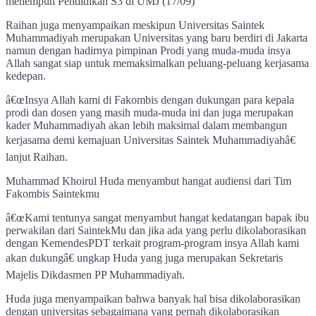
menempuh Pendidikan S3 di UMJ (17/09)
Raihan juga menyampaikan meskipun Universitas Saintek
Muhammadiyah merupakan Universitas yang baru berdiri di Jakarta
namun dengan hadirnya pimpinan Prodi yang muda-muda insya
Allah sangat siap untuk memaksimalkan peluang-peluang kerjasama
kedepan.
â€œInsya Allah kami di Fakombis dengan dukungan para kepala
prodi dan dosen yang masih muda-muda ini dan juga merupakan
kader Muhammadiyah akan lebih maksimal dalam membangun
kerjasama demi kemajuan Universitas Saintek Muhammadiyahâ€
lanjut Raihan.
Muhammad Khoirul Huda menyambut hangat audiensi dari Tim
Fakombis Saintekmu
â€œKami tentunya sangat menyambut hangat kedatangan bapak ibu
perwakilan dari SaintekMu dan jika ada yang perlu dikolaborasikan
dengan KemendesPDT terkait program-program insya Allah kami
akan dukungâ€ ungkap Huda yang juga merupakan Sekretaris
Majelis Dikdasmen PP Muhammadiyah.
Huda juga menyampaikan bahwa banyak hal bisa dikolaborasikan
dengan universitas sebagaimana yang pernah dikolaborasikan