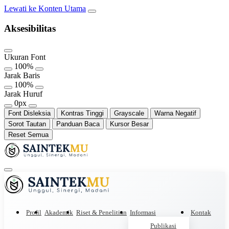
Lewati ke Konten Utama
Aksesibilitas
Ukuran Font
100%
Jarak Baris
100%
Jarak Huruf
0px
Font Disleksia
Kontras Tinggi
Grayscale
Warna Negatif
Sorot Tautan
Panduan Baca
Kursor Besar
Reset Semua
Profil
Akademik
Riset & Penelitian
Informasi
Kontak
Publikasi